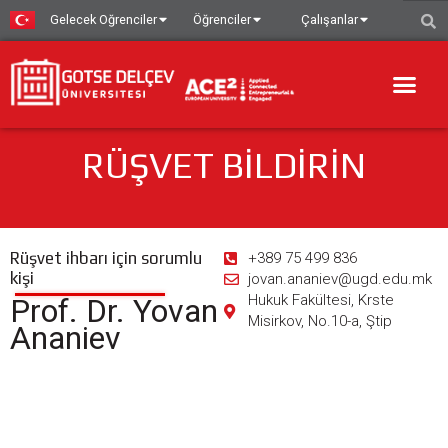
Gelecek Oğrenciler
Öğrenciler
Çalışanlar
RÜŞVET BILDIRIN
Rüşvet ihbarı için sorumlu
+389 75 499 836
kişi
jovan.ananiev@ugd.edu.mk
Hukuk Fakültesi, Krste
Prof. Dr. Yovan
Misirkov, No.10-a, Ştip
Ananiev