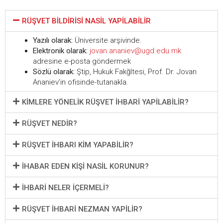
RÜŞVET BILDIRISI NASIL YAPILABILIR
Yazılı olarak:
Üniversite arşivinde.
Elektronik olarak:
jovan.ananiev@ugd.edu.mk
adresine e-posta göndermek
Sözlü olarak:
Ştip, Hukuk Fakğltesi, Prof. Dr. Jovan
Ananiev’in ofisinde-tutanakla.
KIMLERE YÖNELIK RÜŞVET IHBARI YAPILABILIR?
RÜŞVET NEDIR?
RÜŞVET IHBARI KIM YAPABILIR?
İHABAR EDEN KIŞI NASIL KORUNUR?
İHBARI NELER IÇERMELI?
RÜŞVET IHBARI NEZMAN YAPILIR?