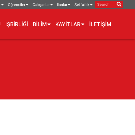
r
Öğrenciler
Çalışanlar
Ilanlar
Şeffaflık
U
IŞBIRLIĞI
BILIM
KAYITLAR
İLETIŞIM