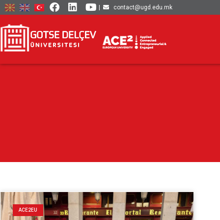
|
contact@ugd.edu.mk
ACE2EU