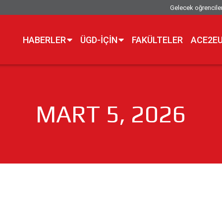
Gelecek oğrencile
HABERLER
ÜGD-IÇIN
FAKÜLTELER
ACE2E
MART 5, 2026