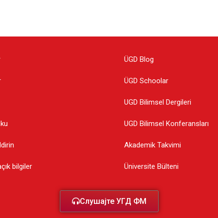
r
ÜGD Blog
r
ÜGD Schoolar
UGD Bilimsel Dergileri
oku
UGD Bilimsel Konferansları
dirin
Akademik Takvimi
ık bilgiler
Üniversite Bülteni
Слушајте УГД ФМ