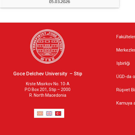
05.03.2026
Fakültele
Merkezle
Işbirliği
Goce Delchev University – Stip
ÜGD-da 
Krste Misirkov No. 10-A
Rüşvet Bil
P.O Box 201, Stip – 2000
R. North Macedonia
Kamuya aç