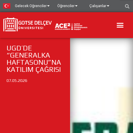
Gelecek Oğrenciler
Öğrenciler
Çalışanlar
UGD’DE
“GENERALKA
HAFTASONU”NA
KATILIM ÇAĞRISI
07.05.2026