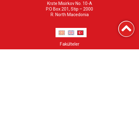
Krste Misirkov No. 10-A
P.O Box 201, Stip – 2000
R. North Macedonia
Fakülteler
Merkezler
Işbirliği
ÜGD-da oku
Rüşvet Bildirin
Kamuya açık bilgiler