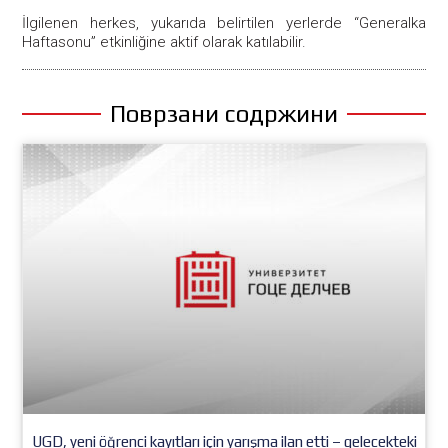
İlgilenen herkes, yukarıda belirtilen yerlerde “Generalka
Haftasonu” etkinliğine aktif olarak katılabilir.
Поврзани содржини
UGD, yeni öğrenci kayıtları için yarışma ilan etti – gelecekteki