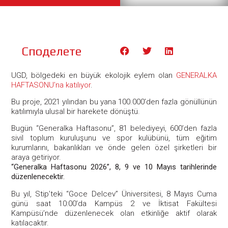
Споделете
UGD, bölgedeki en büyük ekolojik eylem olan
GENERALKA
HAFTASONU’na katılıyor
.
Bu proje, 2021 yılından bu yana 100.000’den fazla gönüllünün
katılımıyla ulusal bir harekete dönüştü.
Bugün “Generalka Haftasonu”, 81 belediyeyi, 600’den fazla
sivil toplum kuruluşunu ve spor kulübünü, tüm eğitim
kurumlarını, bakanlıkları ve önde gelen özel şirketleri bir
araya getiriyor.
“Generalka Haftasonu 2026”, 8, 9 ve 10 Mayıs tarihlerinde
düzenlenecektir.
Bu yıl, Stip’teki “Goce Delcev” Üniversitesi, 8 Mayıs Cuma
günü saat 10:00’da Kampüs 2 ve İktisat Fakültesi
Kampüsü’nde düzenlenecek olan etkinliğe aktif olarak
katılacaktır.