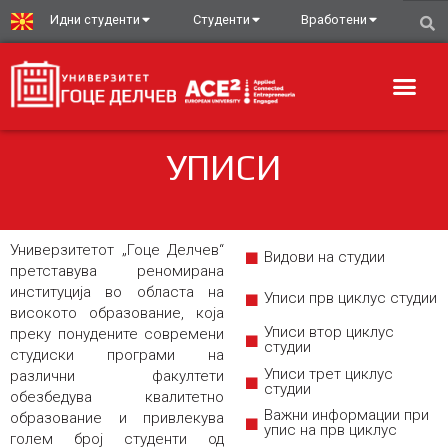
Идни студенти
Студенти
Вработени
УПИСИ
Универзитетот „Гоце Делчев“
Видови на студии
претставува реномирана
институција во областа на
Уписи прв циклус студии
високото образование, која
Уписи втор циклус
преку понудените современи
студии
студиски програми на
Уписи трет циклус
различни факултети
студии
обезбедува квалитетно
Важни информации при
образование и привлекува
упис на прв циклус
голем број студенти од