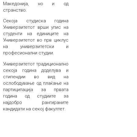
Македонија, но и од
странство.
Секоја студиска година
Универзитетот врши упис на
студенти на единиците на
Универзитетот во прв циклус
на универзитетски и
професионални студии.
Универзитетот традиционално
секоја година доделува и
стипендии во вид на
ослободување од плаќање на
партиципација за првата
година од студиите за
најдобро рангираните
кандидати на секој факултет.