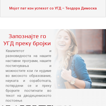
Мојот пат кон успехот со УГД – Теодора Димоска
Запознајте го
УГД преку бројки
Квалитетот и
разновидноста на нашите
наставни програми, нашите
постигнувања и
можностите кои ги нудиме
во високото образование,
науката и соработката,
потврдени се и преку
бројките постигнати во
текот на дводецениското
постоење.