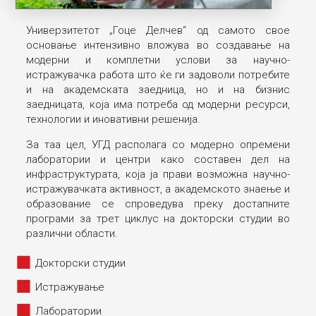
Универзитетот „Гоце Делчев“ од самото свое
основање интензивно вложува во создавање на
модерни и комплетни услови за научно-
истражувачка работа што ќе ги задоволи потребите
и на академската заедница, но и на бизнис
заедницата, која има потреба од модерни ресурси,
технологии и иновативни решенија.
За таа цел, УГД располага со модерно опремени
лаборатории и центри како составен дел на
инфраструктурата, која ја прави возможна научно-
истражувачката активност, а академското знаење и
образование се спроведува преку достапните
програми за трет циклус на докторски студии во
различни области.
Докторски студии
Истражување
Лаборатории