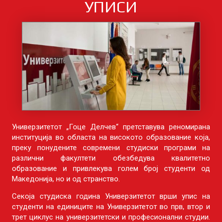
УПИСИ
Универзитетот „Гоце Делчев“ претставува реномирана
институција во областа на високото образование која,
преку понудените современи студиски програми на
различни факултети обезбедува квалитетно
образование и привлекува голем број студенти од
Македонија, но и од странство.
Секоја студиска година Универзитетот врши упис на
студенти на единиците на Универзитетот во прв, втор и
трет циклус на универзитетски и професионални студии.