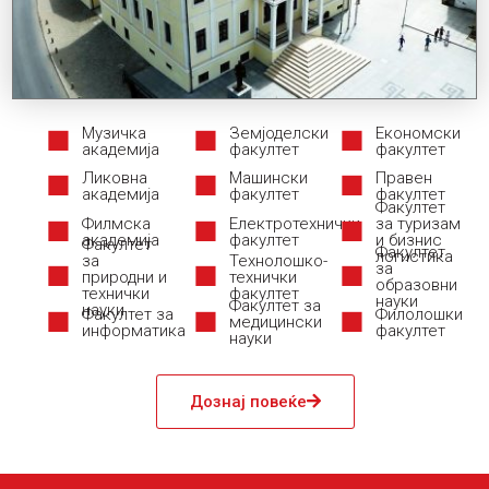
Музичка
Земјоделски
Економски
академија
факултет
факултет
Ликовна
Машински
Правен
академија
факултет
факултет
Факултет
Филмска
Електротехнички
за туризам
академија
факултет
и бизнис
Факултет
Факултет
логистика
за
Технолошко-
за
природни и
технички
образовни
технички
факултет
науки
Факултет за
науки
Факултет за
Филолошки
медицински
информатика
факултет
науки
Дознај повеќе