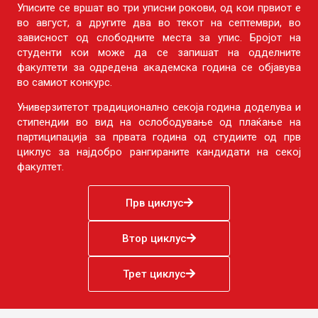
Уписите се вршат во три уписни рокови, од кои првиот е
во август, а другите два во текот на септември, во
зависност од слободните места за упис. Бројот на
студенти кои може да се запишат на одделните
факултети за одредена академска година се објавува
во самиот конкурс.
Универзитетот традиционално секоја година доделува и
стипендии во вид на ослободување од плаќање на
партиципација за првата година од студиите од прв
циклус за најдобро рангираните кандидати на секој
факултет.
Прв циклус
Втор циклус
Трет циклус