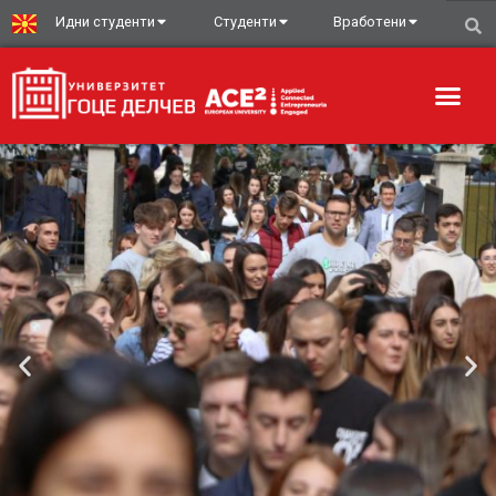
Идни студенти
Студенти
Вработени