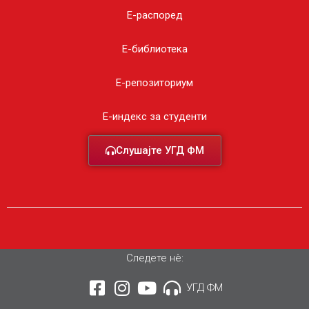
Е-распоред
Е-библиотека
Е-репозиториум
E-индекс за студенти
Слушајте УГД ФМ
Следете нè:
УГД ФМ