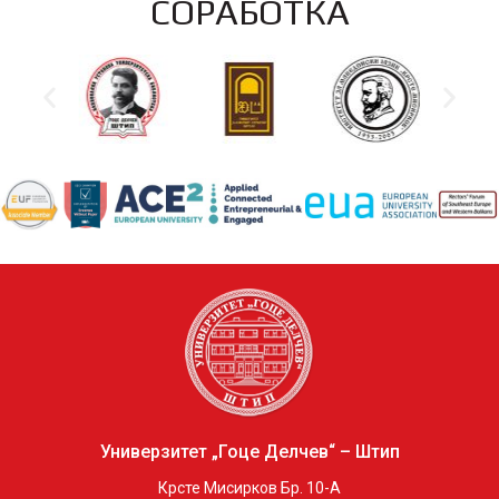
СОРАБОТКА
Универзитет „Гоце Делчев“ – Штип
Крсте Мисирков Бр. 10-А