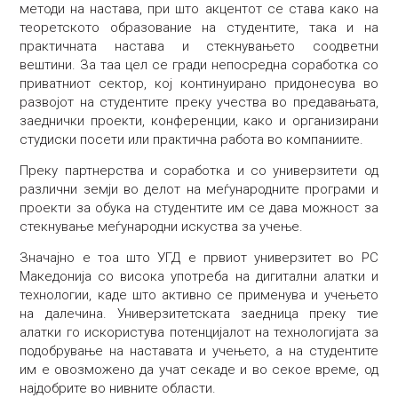
методи на настава, при што акцентот се става како на
теоретското образование на студентите, така и на
практичната настава и стекнувањето соодветни
вештини. За таа цел се гради непосредна соработка со
приватниот сектор, кој континуирано придонесува во
развојот на студентите преку учества во предавањата,
заеднички проекти, конференции, како и организирани
студиски посети или практична работа во компаниите.
Преку партнерства и соработка и со универзитети од
различни земји во делот на меѓународните програми и
проекти за обука на студентите им се дава можност за
стекнување меѓународни искуства за учење.
Значајно е тоа што УГД е првиот универзитет во РС
Македонија со висока употреба на дигитални алатки и
технологии, каде што активно се применува и учењето
на далечина. Универзитетската заедница преку тие
алатки го искористува потенцијалот на технологијата за
подобрување на наставата и учењето, а на студентите
им е овозможено да учат секаде и во секое време, од
најдобрите во нивните области.