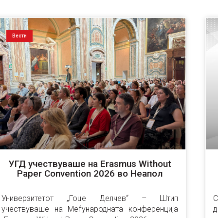
Вести
УГД учествуваше на Erasmus Without
Paper Convention 2026 во Неапол
Универзитетот „Гоце Делчев“ – Штип 
С
учествуваше на Меѓународната конференција 
д