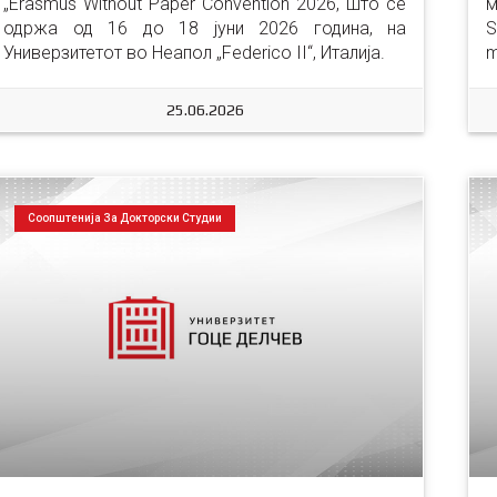
„Erasmus Without Paper Convention 2026, што се 
м
одржа од 16 до 18 јуни 2026 година, на 
S
Универзитетот во Неапол „Federico II“, Италија.
m
25.06.2026
Соопштенија За Докторски Студии