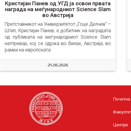
Кристијан Панев од УГД ја освои првата
награда на меѓународниот Science Slam
во Австрија
Претставникот на Универзитетот „Гоце Делчев“ – 
Штип, Кристијан Панев, е добитник на наградата 
од публиката на меѓународниот Science Slam 
натпревар, кој се одржа во Вилах, Австрија, во 
рамки на европската
25.06.2026
Почетна
Факулте
Центри