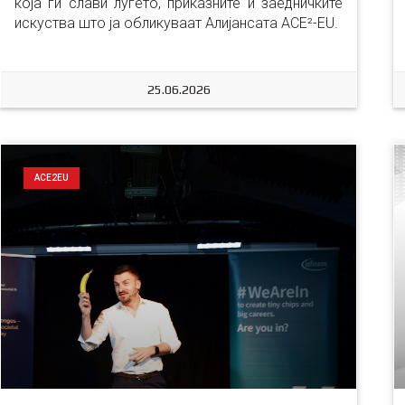
која ги слави луѓето, приказните и заедничките 
искуства што ја обликуваат Алијансата ACE²-EU.
25.06.2026
ACE2EU