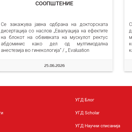
СООПШТЕНИЕ
Се закажува јавна одбрана на докторската 
С
дисертација со наслов „Евалуација на ефектите 
на блокот на обвивката на мускулот ректус 
м
абдоминис како дел од мултимодална 
анестезија во гинекологија“ / „ Evaluation
к
/
25.06.2026
УГД Блог
ти
УГД Scholar
УГД Научни списанија