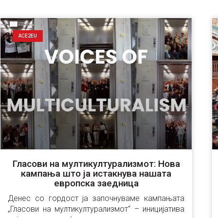
ACE2EU
Гласови на мултикултурализмот: Нова
кампања што ја истакнува нашата
европска заедница
Денес со гордост ја започнуваме кампањата 
„Гласови на мултикултурализмот“ – иницијатива 