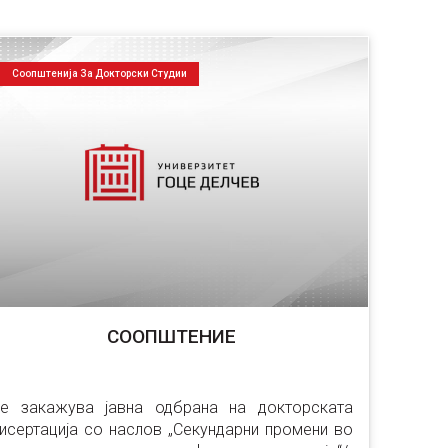
Соопштенија За Докторски Студии
СООПШТЕНИЕ
е закажува јавна одбрана на докторската 
исертација со наслов „Секундарни промени во 