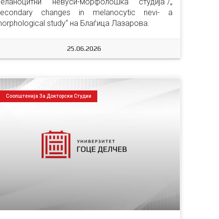
еланоцитни невуси-морфолошка студија“/„ 
econdary changes in melanocytic nevi- a 
orphological study“ на Блаѓица Лазарова.
25.06.2026
Соопштенија За Докторски Студии