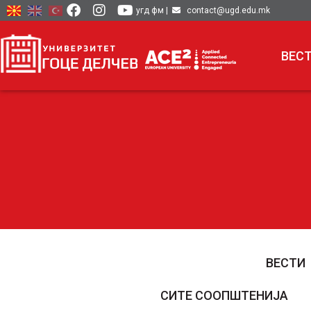
угд фм
|
contact@ugd.edu.mk
ВЕС
ВЕСТИ
СИТЕ СООПШТЕНИЈА