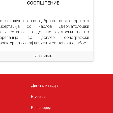
СООПШТЕНИЕ
е закажува јавна одбрана на докторската 
дисертација со наслов „Дерматолошки 
анифестации на долните екстремитети во 
корелација со доплер сонографски 
арактеристики кај пациенти со венска слабост“ 
 “Dermatological manifestations of the
25.06.2026
Дигитализација
E-учење
Е-распоред