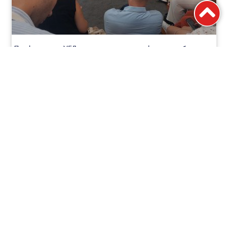
Професори на УГД се стекнаа со сертификат за обучувачи
во рамките на програмата Changemaker Ambassador на
ACE²-EU
16.07.2026
ВЕСТИ
НАСТАНИ
СООПШТЕНИЈА
БЛОГ