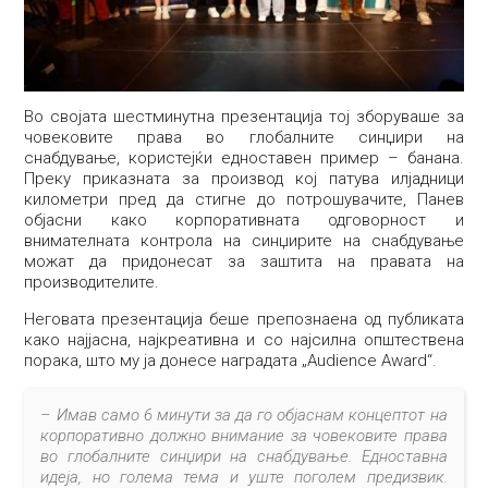
Во својата шестминутна презентација тој зборуваше за
човековите права во глобалните синџири на
снабдување, користејќи едноставен пример – банана.
Преку приказната за производ кој патува илјадници
километри пред да стигне до потрошувачите, Панев
објасни како корпоративната одговорност и
внимателната контрола на синџирите на снабдување
можат да придонесат за заштита на правата на
производителите.
Неговата презентација беше препознаена од публиката
како најјасна, најкреативна и со најсилна општествена
порака, што му ја донесе наградата „Audience Award“.
– Имав само 6 минути за да го објаснам концептот на
корпоративно должно внимание за човековите права
во глобалните синџири на снабдување. Едноставна
идеја, но голема тема и уште поголем предизвик.