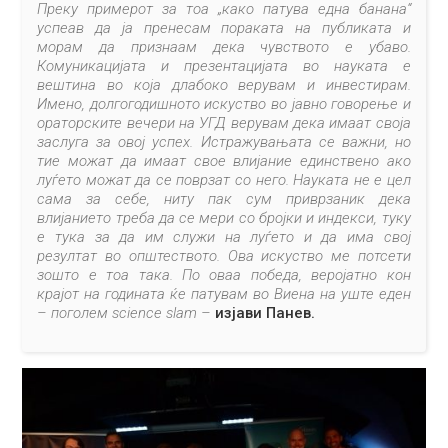
Преку примерот за тоа „како патува една банана“
успеав да ја пренесам пораката на публиката и
морам да признаам дека чувството е убаво.
Комуникацијата и презентацијата во науката е
вештина во која длабоко верувам и инвестирам.
Имено, долгогодишното искуство во јавно говорење и
ораторските вечери на УГД верувам дека имаат своја
заслуга за овој успех. Истражувањата се важни, но
тие можат да имаат свое влијание единствено ако
луѓето можат да се поврзат со него. Науката не е цел
сама за себе, ниту пак сум приврзаник дека
влијанието треба да се мери со бројки и индекси, туку
е тука за да им служи на луѓето и да има свој
резултат во општеството. Ова искуство ме потсети
зошто е тоа така. По оваа победа, веројатно кон
крајот на годината ќе патувам во Виена на уште еден
– поголем science slam –
изјави Панев.