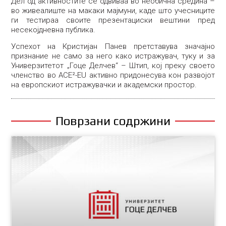
Дел од активностите се одвиваа во необична средина –
во живеалиште на макаки мајмуни, каде што учесниците
ги тестираа своите презентациски вештини пред
несекојдневна публика.
Успехот на Кристијан Панев претставува значајно
признание не само за него како истражувач, туку и за
Универзитетот „Гоце Делчев“ – Штип, кој преку своето
членство во ACE²-EU активно придонесува кон развојот
на европскиот истражувачки и академски простор.
Поврзани содржини