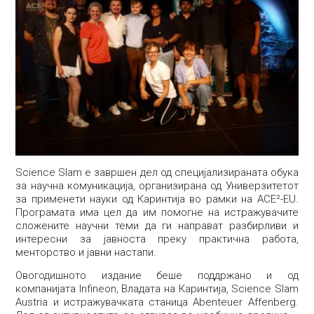
Science Slam е завршен дел од специјализираната обука
за научна комуникација, организирана од Универзитетот
за применети науки од Каринтија во рамки на ACE²-EU.
Програмата има цел да им помогне на истражувачите
сложените научни теми да ги направат разбирливи и
интересни за јавноста преку практична работа,
менторство и јавни настапи.
Овогодишното издание беше поддржано и од
компанијата Infineon, Владата на Каринтија, Science Slam
Austria и истражувачката станица Abenteuer Affenberg.