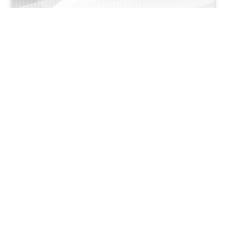
Пријавување на испити во Септемвриска двојна сесија
2026 година
17.07.2026