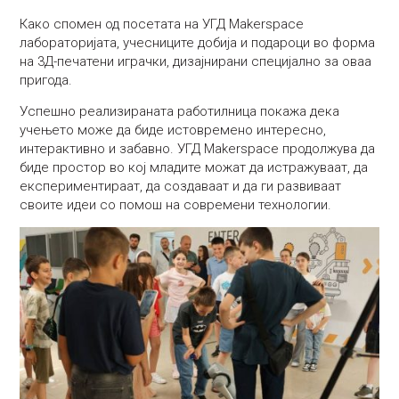
Како спомен од посетата на УГД Makerspace
лабораторијата, учесниците добија и подароци во форма
на 3Д-печатени играчки, дизајнирани специјално за оваа
пригода.
Успешно реализираната работилница покажа дека
учењето може да биде истовремено интересно,
интерактивно и забавно. УГД Makerspace продолжува да
биде простор во кој младите можат да истражуваат, да
експериментираат, да создаваат и да ги развиваат
своите идеи со помош на современи технологии.