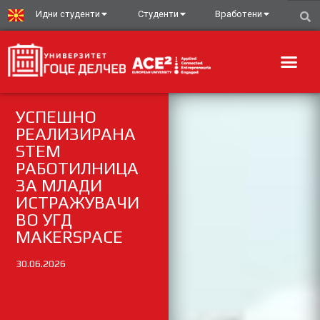
Идни студенти
Студенти
Вработени
УСПЕШНО
РЕАЛИЗИРАНА
STEM
РАБОТИЛНИЦА
ЗА МЛАДИ
ИСТРАЖУВАЧИ
ВО УГД
MAKERSPACE
30.06.2026