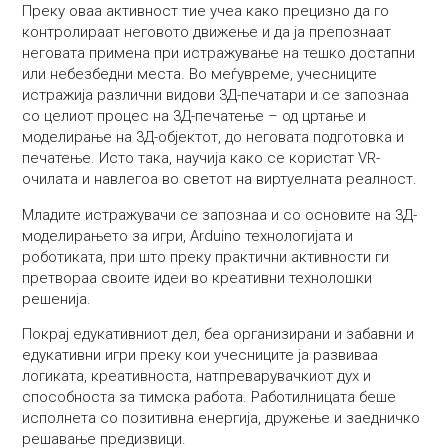
Преку оваа активност тие учеа како прецизно да го
контролираат неговото движење и да ја препознаат
неговата примена при истражување на тешко достапни
или небезбедни места. Во меѓувреме, учесниците
истражија различни видови 3Д-печатари и се запознаа
со целиот процес на 3Д-печатење – од цртање и
моделирање на 3Д-објектот, до неговата подготовка и
печатење. Исто така, научија како се користат VR-
очилата и навлегоа во светот на виртуелната реалност.
Младите истражувачи се запознаа и со основите на 3Д-
моделирањето за игри, Arduino технологијата и
роботиката, при што преку практични активности ги
претвораа своите идеи во креативни технолошки
решенија.
Покрај едукативниот дел, беа организирани и забавни и
едукативни игри преку кои учесниците ја развиваа
логиката, креативноста, натпреварувачкиот дух и
способноста за тимска работа. Работилницата беше
исполнета со позитивна енергија, дружење и заедничко
решавање предизвици.