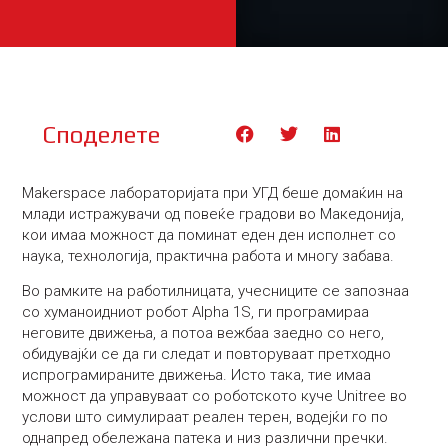
Споделете
Makerspace лабораторијата при УГД беше домаќин на
млади истражувачи од повеќе градови во Македонија,
кои имаа можност да поминат еден ден исполнет со
наука, технологија, практична работа и многу забава.
Во рамките на работилницата, учесниците се запознаа
со хуманоидниот робот Alpha 1S, ги програмираа
неговите движења, а потоа вежбаа заедно со него,
обидувајќи се да ги следат и повторуваат претходно
испрограмираните движења. Исто така, тие имаа
можност да управуваат со роботското куче Unitree во
услови што симулираат реален терен, водејќи го по
однапред обележана патека и низ различни пречки.