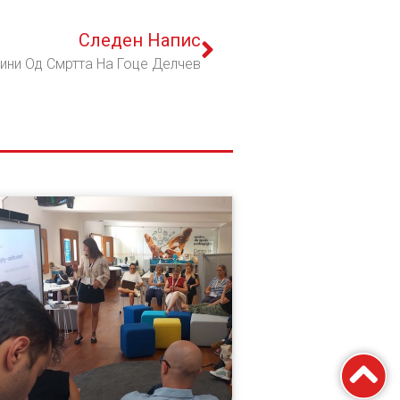
Следен Напис
ини Од Смртта На Гоце Делчев