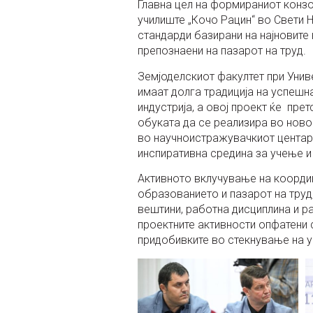
Главна цел на формираниот конзо
училиште „Кочо Рацин“ во Свети 
стандарди базирани на најновите 
препознаени на пазарот на труд.
Земјоделскиот факултет при Унив
имаат долга традиција на успеш
индустрија, а овој проект ќе пр
обуката да се реализира во ново
во научноистражувачкиот центар 
инспиративна средина за учење и
Активното вклучување на коорди
образованието и пазарот на труд,
вештини, работна дисциплина и 
проектните активности опфатени
придобивките во стекнување на уч