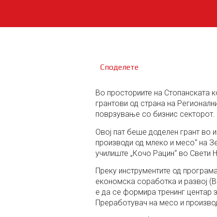
Споделете
Во просториите на Стопанската к
грантови од страна на Регионални
поврзување со бизнис секторот.
Овој пат беше доделен грант во и
производи од млеко и месо“ на З
училиште „Кочо Рацин“ во Свети Н
Преку инструментите од програма
економска соработка и развој (B
е да се формира тренинг центар 
Преработувач на месо и произво