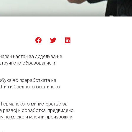
онален настан за доделување
 стручното образование и
 обука во преработката на
 Штип и Средното општинско
у Германското министерство за
а развој и соработка, предвидено
ч на млеко и млечни производи и