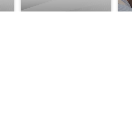
пис на
Пријавување на испити во
Про
денти
Септемвриска двојна сесија 2026
се
ат
година
Ch
17.07.2026
УГД Блог