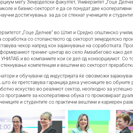
рциум меѓу Земјоделски факултет, Универзитет „Гоце Делче
Николе и бизнис-секторот е да се понудат две кооперативни
научни достигнувања за да се стекнат учениците и студенти
ерзитетот „Гоце Делчев“ во Штип и Средно општинско учили
на соработка со стопанството од секторот земјоделско про
етставува чекор напред кон зајакнување на соработката. Пр
формираниот тренинг-центар во село Амзабегово како дел 
УНИЛАБ и во компаниите кои се дел од конзорциумот. Со т
 стекнување компетенции и вештини во секторот преработка
натори и обучувачи од индустријата ќе овозможи зајакнува
 што ќе претставува гаранција дека учесниците во обуките 
работно искуство во реалниот сектор, неопходно за успешн
 со програмите за кооперативна обука го промовираат дуа
ениците и студентите со практични вештини и кариерен разв