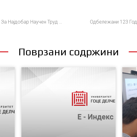
Професор Од УГД Со Награда За Најдобар Научен Труд На Конференција Во Париз
Одбележани 123 Год
Поврзани содржини