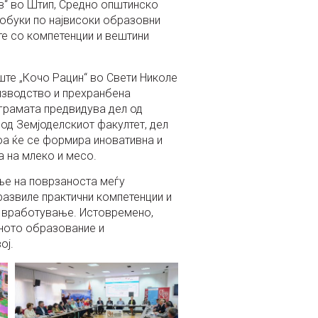
в“ во Штип, Средно општинско
 обуки по највисоки образовни
те со компетенции и вештини
ште „Кочо Рацин“ во Свети Николе
изводство и прехранбена
ограмата предвидува дел од
од Земјоделскиот факултет, дел
оа ќе се формира иновативна и
 на млеко и месо.
ње на поврзаноста меѓу
развиле практични компетенции и
о вработување. Истовремено,
лното образование и
ој.