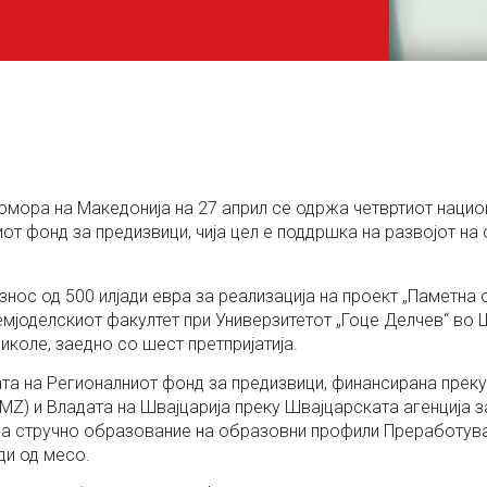
омора на Македонија на 27 април се одржа четвртиот наци
от фонд за предизвици, чија цел е поддршка на развојот на
знос од 500 илјади евра за реализација на проект „Паметна
емјоделскиот факултет при Универзитетот „Гоце Делчев“ во
иколе, заедно со шест претпријатија.
та на Регионалниот фонд за предизвици, финансирана прек
MZ) и Владата на Швајцарија преку Швајцарската агенција з
за стручно образование на образовни профили Преработува
ди од месо.