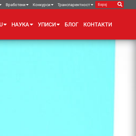
Вработени
Конкурси
Транспарентност
U
НАУКА
УПИСИ
БЛОГ
КОНТАКТИ