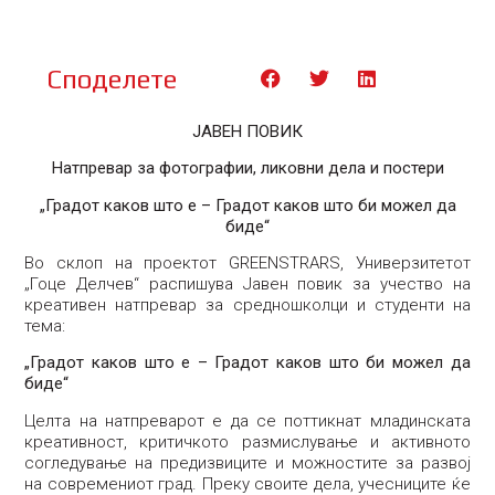
Споделете
ЈАВЕН ПОВИК
Натпревар за фотографии, ликовни дела и постери
„Градот каков што е – Градот каков што би можел да
биде“
Во склоп на проектот GREENSTRARS, Универзитетот
„Гоце Делчев“ распишува Јавен повик за учество на
креативен натпревар за средношколци и студенти на
тема:
„Градот каков што е – Градот каков што би можел да
биде“
Целта на натпреварот е да се поттикнат младинската
креативност, критичкото размислување и активното
согледување на предизвиците и можностите за развој
на современиот град. Преку своите дела, учесниците ќе