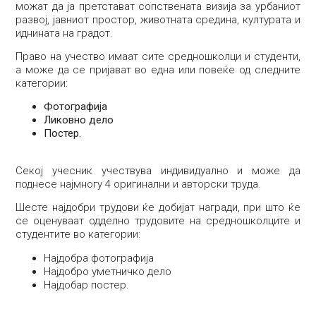
можат да ја претстават сопствената визија за урбаниот
развој, јавниот простор, животната средина, културата и
иднината на градот.
Право на учество имаат сите средношколци и студенти,
а може да се пријават во една или повеќе од следните
категории:
Фотографија
Ликовно дело
Постер
.
Секој учесник учествува индивидуално и може да
поднесе најмногу 4 оригинални и авторски труда.
Шесте најдобри трудови ќе добијат награди, при што ќе
се оценуваат одделно трудовите на средношколците и
студентите во категории:
Најдобра фотографија
Најдобро уметничко дело
Најдобар постер.